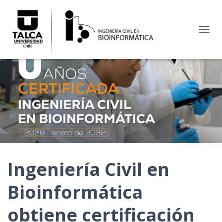
C
A
M
B
I
A
R
M
O
D
O
D
E
N
Ingeniería Civil en
A
V
Bioinformática
E
G
A
obtiene certificación
C