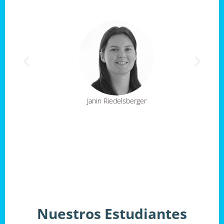
urán-Verdugo
Janin Riedelsberger
Mauricio 
Nuestros Estudiantes