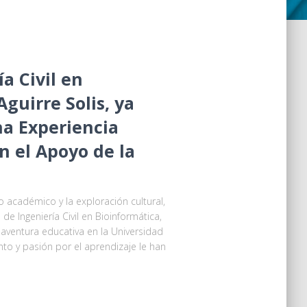
a Civil en
guirre Solis, ya
na Experiencia
 el Apoyo de la
 académico y la exploración cultural,
de Ingeniería Civil en Bioinformática,
aventura educativa en la Universidad
o y pasión por el aprendizaje le han