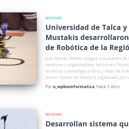
NOTICIAS
Universidad de Talca y
Mustakis desarrollaron
de Robótica de la Regi
José Bernal y Martín Vergara, estudiantes de I
mentores y organizadores del torneo. Promov
la ciencia y tecnología a niños y niñas de la 
primer Torneo de Robótica organizado por l
Por
u_wpbioinformatica
, Hace
3 años
NOTICIAS
Desarrollan sistema qu