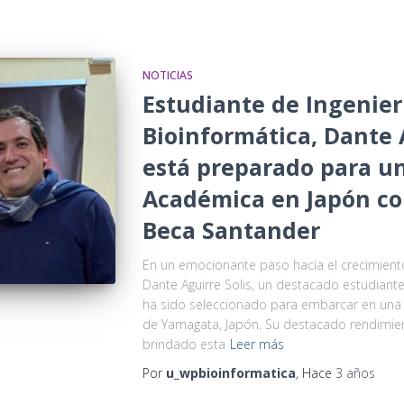
NOTICIAS
Estudiante de Ingenierí
Bioinformática, Dante A
está preparado para u
Académica en Japón con
Beca Santander
En un emocionante paso hacia el crecimiento
Dante Aguirre Solis, un destacado estudiante 
ha sido seleccionado para embarcar en una 
de Yamagata, Japón. Su destacado rendimient
brindado esta
Leer más
Por
u_wpbioinformatica
, Hace
3 años