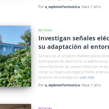
Por
u_wpbioinformatica
, Hace
3 años
NOTICIAS
Investigan señales eléc
su adaptación al ento
Se trata de un proyecto multidisciplinar pio
participación de diversos/as académicos/as 
cómo funcionan las señales eléctricas en las
cerrar sus hojas y protegerse frente amenaza
proyecto de investigación
Leer más
Por
u_wpbioinformatica
, Hace
3 años
NOTICIAS