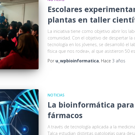
Escolares experimentaro
plantas en taller cientí
La iniciativa tiene como objetivo abrir los la
comunidad. Con el objetivo de despertar la cu
tecnología en los jóvenes, se desarrolló el 
física que nos rodea», al que asistieron 50 e
Por
u_wpbioinformatica
, Hace
3 años
NOTICIAS
La bioinformática para
fármacos
A través de tecnología aplicada a la medicin
Talca estudian distintas patologías para de