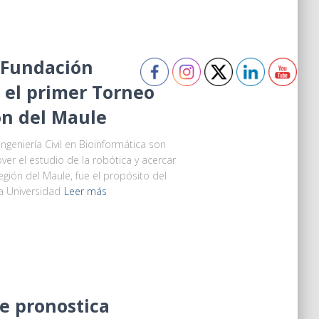
 Fundación
 el primer Torneo
ón del Maule
ngeniería Civil en Bioinformática son
er el estudio de la robótica y acercar
Región del Maule, fue el propósito del
a Universidad
Leer más
e pronostica