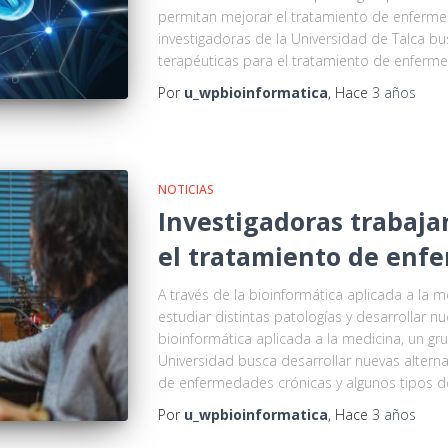
permitan mejorar el tratamiento de enferme
investigadoras de la Universidad de Talca bu
terapéuticas para el tratamiento de enferm
Por
u_wpbioinformatica
, Hace
3 años
NOTICIAS
Investigadoras trabaja
el tratamiento de enf
A través de la bioinformática aplicada a la m
estudiar distintas patologías y desarrollar n
bioinformática aplicada a la medicina, un gr
Universidad busca desarrollar nuevas alterna
de enfermedades crónicas y algunos tipos d
Por
u_wpbioinformatica
, Hace
3 años