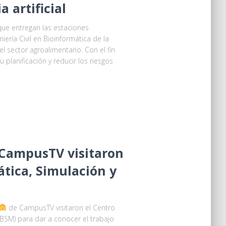
 artificial
 que entregan las estaciones
ería Civil en Bioinformática de la
el sector agroalimentario. Con el fin
planificación y reducir los riesgos
CampusTV visitaron
ática, Simulación y
‍ de CampusTV visitaron el Centro
BSM) para dar a conocer el trabajo